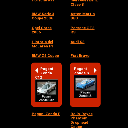
Porsche 959
Mercedes Benz
Clase B
BMW Serie 3
Aston Martin
Coupe 2006
DBS
Opel Corsa
Porsche GT3
2006
RS
Historia del
Audi S3
McLaren F1
BMW Z4 Coupe
Fiat Bravo
Pagani
Pagani
Zonda
Zonda S
C12
Pagani Zonda F
Rolls-Royce
Phantom
Drophead
Coupe