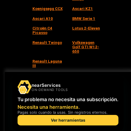
Koenigsegg CCX
Ascari KZ1
Ascari A10
BMW Serie 1
Citroën C4
Lotus 2-Eleven
Picasso
Renault Twingo
Volkswagen
Golf GTI W12-
650
Renault Laguna
III