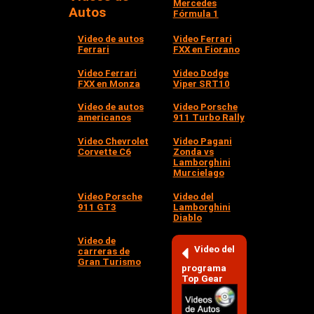
Mercedes
Autos
Fórmula 1
Video de autos
Video Ferrari
Ferrari
FXX en Fiorano
Video Ferrari
Video Dodge
FXX en Monza
Viper SRT10
Video de autos
Video Porsche
americanos
911 Turbo Rally
Video Chevrolet
Video Pagani
Corvette C6
Zonda vs
Lamborghini
Murcielago
Video Porsche
Video del
911 GT3
Lamborghini
Diablo
Video de
Video del
carreras de
Gran Turismo
programa
Top Gear