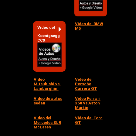
Video del BMW
Video del
M5
Koenigsegg
CCX
Video
Video del
Mitsubishi vs.
Porsche
Lamborghini
Carrera GT
Video de autos
Video Ferrari
sedan
360 vs Aston
Martin
Video del
Video del Ford
Mercedes SLR
GT
McLaren