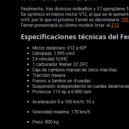
Finalmente, tras diversos rediseños y 37 ejemplares f
Se optimizó el mismo motor V12, al que se le aumentó 
cm3, por lo que el próximo Ferrari se denominaría
195 
Ferrari presentaría su último modelo Inter: el
212
.
Especificaciones técnicas del Fe
Motor delantero V12 a 60º
Cilindrada: 1.995 cm3
24 válvulas SOHC
1 carburador Weber 32 DFC
Caja de cambios manual de cinco marchas
Tracción trasera
Frenos: a tambor en 4 ruedas
Suspensión: independiente en ruedas delantera
Potencia: 115 hp a 6.000 rpm
Aceleración 0 a 100 km/h: 10 s
Velocidad máxima: 170 km/h
Peso: 800 kg