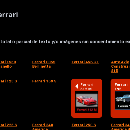
rrari
otal o parcial de texto y/o imágenes sin consentimiento exp
rari F550
Ferrari F355
Ferrari 456 GT
Auto Avio
anello
Berlinetta
Construzi
815
rari 125 S
Ferrari 159 S
Ferrari
Ferrari
512 M
195
rari 225 S
Ferrari 340
Ferrari 250 S
Ferrari 3
America
America d