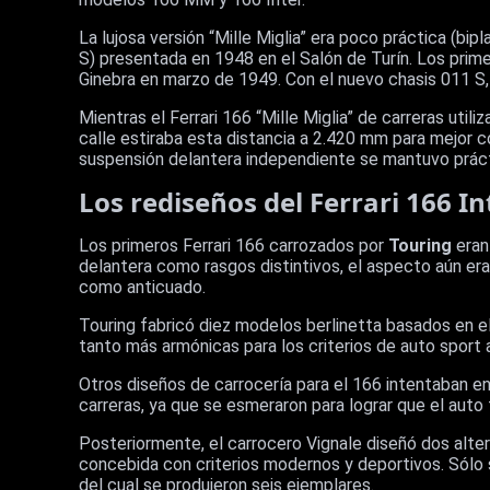
La lujosa versión “Mille Miglia” era poco práctica (bip
S) presentada en 1948 en el Salón de Turín. Los prim
Ginebra en marzo de 1949. Con el nuevo chasis 011 S, 
Mientras el Ferrari 166 “Mille Miglia” de carreras util
calle estiraba esta distancia a 2.420 mm para mejor 
suspensión delantera independiente se mantuvo prácti
Los rediseños del Ferrari 166 In
Los primeros Ferrari 166 carrozados por
Touring
eran
delantera como rasgos distintivos, el aspecto aún er
como anticuado.
Touring fabricó diez modelos berlinetta basados en e
tanto más armónicas para los criterios de auto sport 
Otros diseños de carrocería para el 166 intentaban en
carreras, ya que se esmeraron para lograr que el auto 
Posteriormente, el carrocero Vignale diseñó dos alte
concebida con criterios modernos y deportivos. Sólo 
del cual se produjeron seis ejemplares.