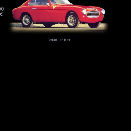
50.
95
Ferrari 166 Inter