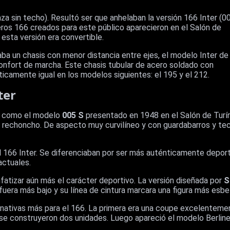
laza sin techo). Resultó ser que anhelaban la versión 166 Inter (0
eros 166 creados para este público aparecieron en el Salón de
esta versión era convertible.
izaba un chasis con menor distancia entre ejes, el modelo Inter de
confort de marcha. Este chasis tubular de acero soldado con
camente igual en los modelos siguientes: el 195 y el 212.
ter
 como el modelo
005 S
presentado en 1948 en el Salón de Turín.
a rechoncho. De aspecto muy curvilíneo y con guardabarros y te
l 166 Inter. Se diferenciaban por ser más auténticamente deport
actuales.
fatizar aún más el carácter deportivo. La versión diseñada por
S
fuera más bajo y su línea de cintura marcara una figura más esbe
rnativas más para el 166. La primera era una coupe excelenteme
se construyeron dos unidades. Luego apareció el modelo Berline