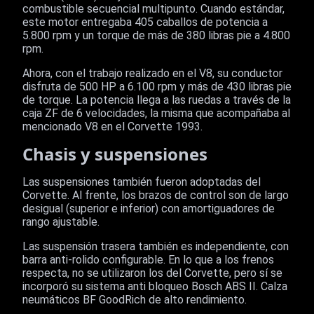
combustible secuencial multipunto. Cuando estándar,
este motor entregaba 405 caballos de potencia a
5.800 rpm y un torque de más de 380 libras pie a 4.800
rpm.
Ahora, con el trabajo realizado en el V8, su conductor
disfruta de 500 HP a 6.100 rpm y más de 430 libras pie
de torque. La potencia llega a las ruedas a través de la
caja ZF de 6 velocidades, la misma que acompañaba al
mencionado V8 en el Corvette 1993.
Chasis y suspensiones
Las suspensiones también fueron adoptadas del
Corvette. Al frente, los brazos de control son de largo
desigual (superior e inferior) con amortiguadores de
rango ajustable.
Las suspensión trasera también es independiente, con
barra anti-rolido configurable. En lo que a los frenos
respecta, no se utilizaron los del Corvette, pero sí se
incorporó su sistema anti bloqueo Bosch ABS II. Calza
neumáticos BF GoodRich de alto rendimiento.