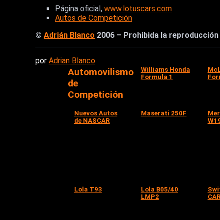
Página oficial,
www.lotuscars.com
Autos de Competición
©
Adrián Blanco
2006 – Prohibida la reproducción t
por
Adrian Blanco
Williams Honda
McL
Automovilismo
Formula 1
For
de
Competición
Nuevos Autos
Maserati 250F
Mer
de NASCAR
W1
Lola T93
Lola B05/40
Swi
LMP2
CAR