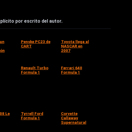
lícito por escrito del autor.
 un
Penske PC23 de
Toyota llega al
CART
NASCAR en
ión
2007
Renault Turbo
Ferrari 640
Formula 1
Formula 1
08 Le
Tyrrell Ford
Corvette
Formula 1
Callaway
Supernatural