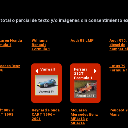
otal o parcial de texto y/o imágenes sin consentimiento exp
aren Honda
Williams
Audi R8 LMP
Audi R10:
mula 1
Renault
diesel de
Formula 1
competic
cedes Benz
Lotus 79
Vanwall
Ferrari
96
Formula 1
312T
Formula 1
ft 009.c
Reynard Honda
McLaren
Peugeot 9
T 1998
CART 1996 -
Mercedes Benz
Mans
2001
MP4/13 y
MP4/14