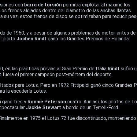
nsiones con
barra de torsión
permitía explotar al máximo los
s frenos alojados dentro del diámetro de las anchas llantas
 a su vez, estos frenos de disco se optimizaban para reducir pes
ada de 1960, y a pesar de algunos problemas de motor, antes de 
l piloto
Jochen Rindt
ganó los Grandes Premios de Holanda,
0, en las prácticas previas al Gran Premio de Italia
Rindt
sufrió u
t fuera el primer campeón post-mórtem del deporte.
tados para Lotus. Pero en 1972 Fittipaldi ganó cinco Grandes 
ra la escudería Lotus.
i ganó tres y
Ronnie Peterson
cuatro. Aun así, los pilotos de L
espectacular
Jackie Stewart
a bordo de un Tyrrell-Ford.
inalmente en 1975 el Lotus 72 fue discontinuado, manteniendo e