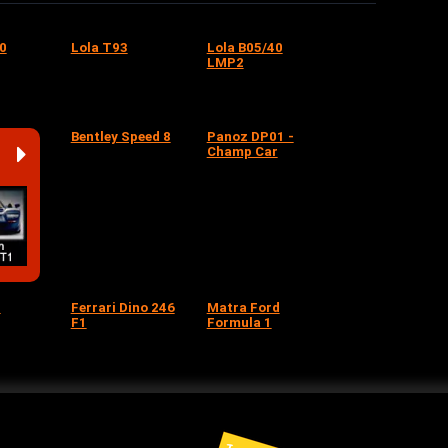
40
Lola T93
Lola B05/40
LMP2
Bentley Speed 8
Panoz DP01 -
Champ Car
G
Ferrari Dino 246
Matra Ford
F1
Formula 1