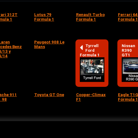
rari 312T
Lotus 79
Renault Turbo
Ferrari 6
mula 1
Formula 1
Formula 1
Formula 1
aren
Peugeot 908 Le
Tyrrell
Nissan
cedes Benz
Mans
Ford
R390
/13 y
Formula 1
GT1
/14
sche 911
Toyota GT One
Cooper-Climax
Eagle T1
 98
F1
Fórmula 1