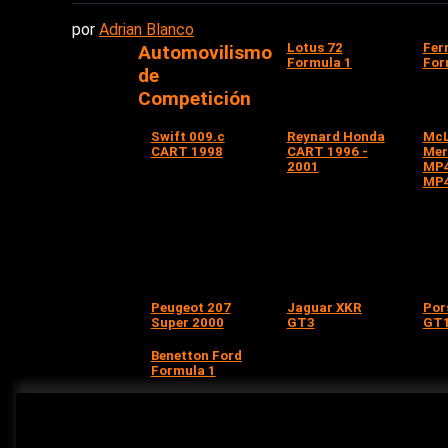
por
Adrian Blanco
Lotus 72
Fer
Automovilismo
Formula 1
For
de
Competición
Swift 009.c
Reynard Honda
McL
CART 1998
CART 1996 -
Mer
2001
MP4
MP4
Peugeot 207
Jaguar XKR
Por
Super 2000
GT3
GT1
Benetton Ford
Formula 1