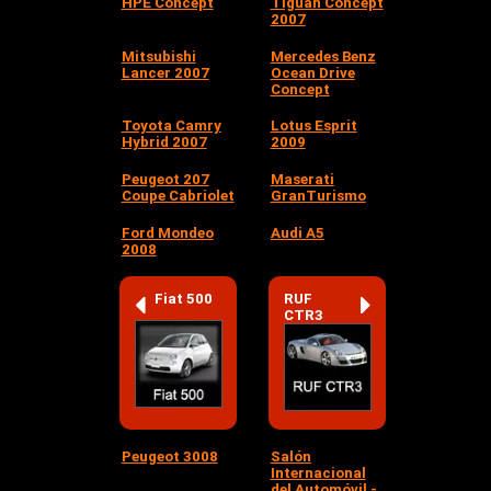
HPE Concept
Tiguan Concept
2007
Mitsubishi
Mercedes Benz
Lancer 2007
Ocean Drive
Concept
Toyota Camry
Lotus Esprit
Hybrid 2007
2009
Peugeot 207
Maserati
Coupe Cabriolet
GranTurismo
Ford Mondeo
Audi A5
2008
Fiat 500
RUF
CTR3
Peugeot 3008
Salón
Internacional
del Automóvil -