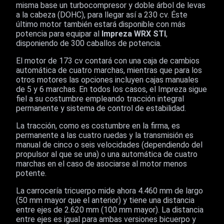
misma base un turbocompresor y doble árbol de levas
a la cabeza (DOHC), para llegar así a 230 cv. Éste
último motor también estará disponible con más
potencia para equipar al
Impreza WRX STI
,
disponiendo de 300 caballos de potencia.
El motor de 173 cv contará con una caja de cambios
automática de cuatro marchas, mientras que para los
otros motores las opciones incluyen cajas manuales
de 5 y 6 marchas. En todos los casos, el Impreza sigue
fiel a su costumbre empleando tracción integral
permanente y sistema de control de estabilidad.
La tracción, como es costumbre en la firma, es
permanente a las cuatro ruedas y la transmisión es
manual de cinco o seis velocidades (dependiendo del
propulsor al que se una) o una automática de cuatro
marchas en el caso de asociarse al motor menos
potente.
La carrocería tricuerpo mide ahora 4.460 mm de largo
(50 mm mayor que el anterior) y tiene una distancia
entre ejes de 2.620 mm (100 mm mayor). La distancia
entre ejes es igual para ambas versiones bicuerpo y