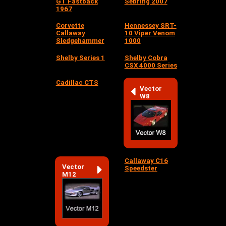
GT Fastback
Sebring 2007
1967
Corvette
Hennessey SRT-
Callaway
10 Viper Venom
Sledgehammer
1000
Shelby Series 1
Shelby Cobra
CSX 4000 Series
Cadillac CTS
Vector
W8
Callaway C16
Vector
Speedster
M12