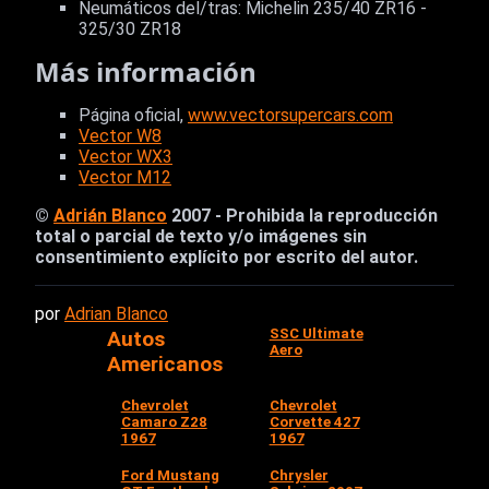
Neumáticos del/tras: Michelin 235/40 ZR16 -
325/30 ZR18
Más información
Página oficial,
www.vectorsupercars.com
Vector W8
Vector WX3
Vector M12
©
Adrián Blanco
2007 - Prohibida la reproducción
total o parcial de texto y/o imágenes sin
consentimiento explícito por escrito del autor.
por
Adrian Blanco
SSC Ultimate
Autos
Aero
Americanos
Chevrolet
Chevrolet
Camaro Z28
Corvette 427
1967
1967
Ford Mustang
Chrysler