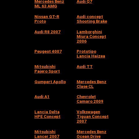
Mercedes Benz
Audi Q7
ML 63 AMG
Nissan GT-R
Audi concept
Proto
Shooting Brake
Audi R8 2007
Lamborghini
Miura Concept
2006
Peugeot 4007
Prototipo
Lancia Haizea
Mitsubishi
Audi TT
Pajero Sport
Gumpert Apollo
Mercedes Benz
Clase CL
Audi A1
Chevrolet
Camaro 2009
Lancia Delta
Volkswagen
HPE Concept
Tiguan Concept
2007
Mitsubishi
Mercedes Benz
Lancer 2007
Ocean Drive