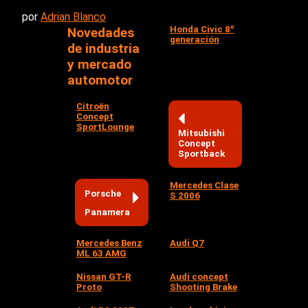
por
Adrian Blanco
Honda Civic 8º
Novedades
generación
de industria
y mercado
automotor
Citroën
Concept
SportLounge
Mitsubishi
Concept
Sportback
Mercedes Clase
Porsche
S 2006
Panamera
Mercedes Benz
Audi Q7
ML 63 AMG
Nissan GT-R
Audi concept
Proto
Shooting Brake