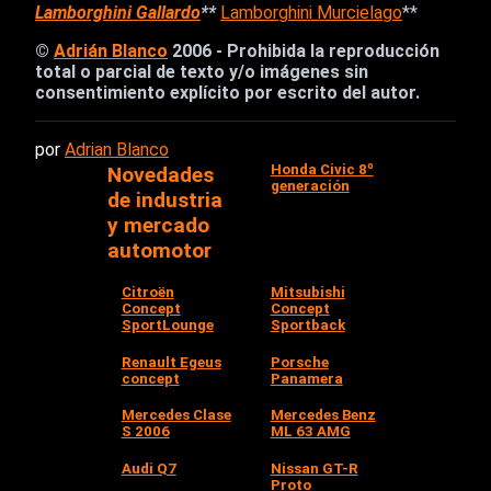
Lamborghini Gallardo
**
Lamborghini Murcielago
**
©
Adrián Blanco
2006 - Prohibida la reproducción
total o parcial de texto y/o imágenes sin
consentimiento explícito por escrito del autor.
por
Adrian Blanco
Honda Civic 8º
Novedades
generación
de industria
y mercado
automotor
Citroën
Mitsubishi
Concept
Concept
SportLounge
Sportback
Renault Egeus
Porsche
concept
Panamera
Mercedes Clase
Mercedes Benz
S 2006
ML 63 AMG
Audi Q7
Nissan GT-R
Proto