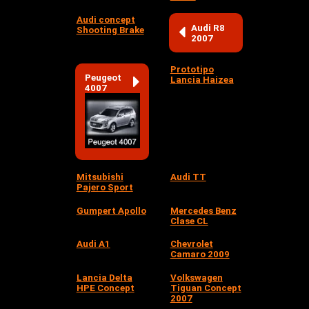
Audi concept
Audi R8
Shooting Brake
2007
Prototipo
Peugeot
Lancia Haizea
4007
Mitsubishi
Audi TT
Pajero Sport
Gumpert Apollo
Mercedes Benz
Clase CL
Audi A1
Chevrolet
Camaro 2009
Lancia Delta
Volkswagen
HPE Concept
Tiguan Concept
2007