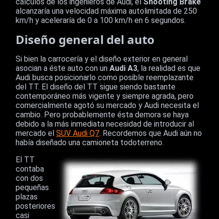
cálculos de los ingenieros de Audi, el
Shooting Brake
alcanzaría una velocidad máxima autolimitada de 250
km/h y aceleraría de 0 a 100 km/h en 6 segundos.
Diseño general del auto
Si bien la carrocería y el diseño exterior en general
asocian a éste auto con un
Audi A3
, la realidad es que
Audi busca posicionarlo como posible reemplazante
del TT. El diseño del TT sigue siendo bastante
contemporáneo más vigente y siempre agrada, pero
comercialmente agotó su mercado y Audi necesita el
cambio. Pero probablemente ésta demora se haya
debido a la más inmediata necesidad de introducir al
mercado el
SUV Audi Q7
. Recordemos que Audi aún no
había diseñado una camioneta todoterreno.
El TT
contaba
con dos
pequeñas
plazas
posteriores
casi