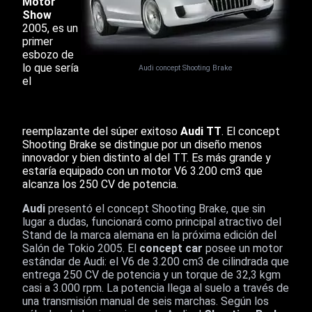
Motor
Show
2005, es un
primer
esbozo de
lo que sería
Audi concept Shooting Brake
el
reemplazante del súper exitoso
Audi TT
. El concept
Shooting Brake se distingue por un diseño menos
innovador y bien distinto al del TT. Es más grande y
estaría equipado con un motor V6 3.200 cm3 que
alcanza los 250 CV de potencia.
Audi
presentó el concept Shooting Brake, que sin
lugar a dudas, funcionará como principal atractivo del
Stand de la marca alemana en la próxima edición del
Salón de Tokio 2005. El
concept car
posee un motor
estándar de Audi: el V6 de 3.200 cm3 de cilindrada que
entrega 250 CV de potencia y un torque de 32,3 kgm
casi a 3.000 rpm. La potencia llega al suelo a través de
una transmisión manual de seis marchas. Según los