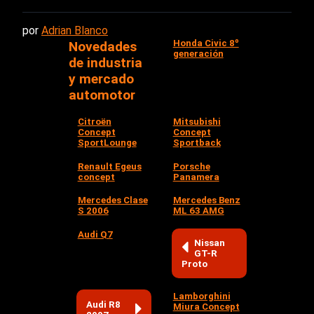
por
Adrian Blanco
Honda Civic 8º
Novedades
generación
de industria
y mercado
automotor
Citroën
Mitsubishi
Concept
Concept
SportLounge
Sportback
Renault Egeus
Porsche
concept
Panamera
Mercedes Clase
Mercedes Benz
S 2006
ML 63 AMG
Audi Q7
Nissan
GT-R
Proto
Lamborghini
Audi R8
Miura Concept